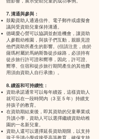
體影響，展示受助兒童的成功事例。
7. 溝通與參與：
鼓勵資助人通過信件、電子郵件或虛擬會
議與受資助兒童保持溝通。
德噶愛心營可以協調並創造機會，讓資助
人參觀幼稚園，與孩子們互動，親眼見證
他們資助所產生的影響。(但請注意，由於
薩瑪村屬於馬納斯魯徒步線路，必須持有
徒步旅行許可證和嚮導，因此，許可證、
嚮導、住宿和徒步旅行期間產生的其他費
用須由資助人自行承擔）。
8. 續簽和可持續性：
資助承諾通常可以每年續簽，這樣資助人
就可以在一段時間內（3 至 5 年）持續支
持孩子的教育。
在資助期結束後，即其資助的兒童畢業或
升讀小學，資助人可以選擇繼續資助幼稚
園的一名新兒童。
資助人還可以選擇延長資助期限，以支持
孩子升讀小學或接受高等教育，確保支持