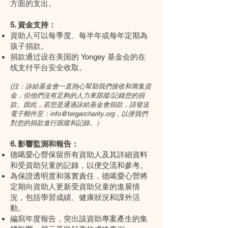
方面的支出。
5. 資金支持：
資助人可以每季度、每半年或每年定期為
孩子捐款。
捐款通过设在美国的 Yongey 基金会的在
线支付平台安全收取。
(注：詠給基金會一直熱心幫助我們接收和籌集資
金，但他們沒有足夠的人力來跟蹤/記錄您的捐
款。因此，若您是通過詠給基金會捐款，請發送
電子郵件至：
info@tergarcharity.org
，以便我們
對您的捐款進行跟蹤和記錄。）
6. 影響監測和報告：
德噶愛心營保留所有資助人及其詳細資料
和受資助兒童的記錄，以便交流和參考。
為保證透明度和落實責任，德噶愛心營將
定期向資助人更新受資助兒童的進展情
況，包括學習成績、健康狀況和課外活
動。
編寫年度報告，突出該資助專案產生的集