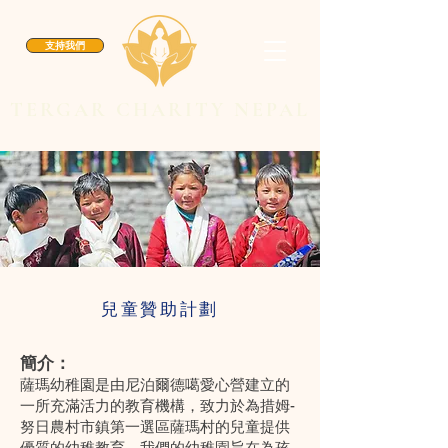
支持我們
TERGAR CHARITY NEPAL
兒童贊助計劃
簡介：
薩瑪幼稚園是由尼泊爾德噶愛心營建立的
一所充滿活力的教育機構，致力於為措姆-
努日農村市鎮第一選區薩瑪村的兒童提供
優質的幼稚教育。我們的幼稚園旨在為孩